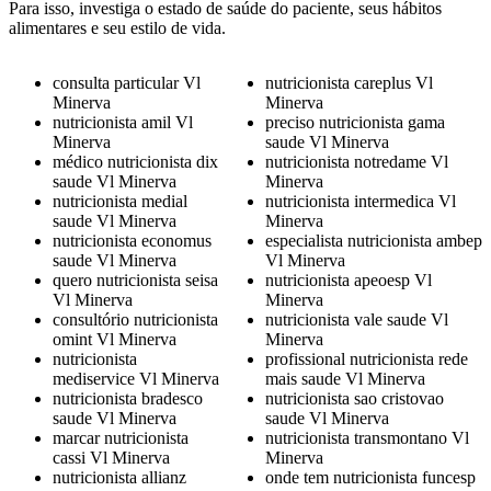
Para isso, investiga o estado de saúde do paciente, seus hábitos
alimentares e seu estilo de vida.
consulta particular Vl
nutricionista careplus Vl
Minerva
Minerva
nutricionista amil Vl
preciso nutricionista gama
Minerva
saude Vl Minerva
médico nutricionista dix
nutricionista notredame Vl
saude Vl Minerva
Minerva
nutricionista medial
nutricionista intermedica Vl
saude Vl Minerva
Minerva
nutricionista economus
especialista nutricionista ambep
saude Vl Minerva
Vl Minerva
quero nutricionista seisa
nutricionista apeoesp Vl
Vl Minerva
Minerva
consultório nutricionista
nutricionista vale saude Vl
omint Vl Minerva
Minerva
nutricionista
profissional nutricionista rede
mediservice Vl Minerva
mais saude Vl Minerva
nutricionista bradesco
nutricionista sao cristovao
saude Vl Minerva
saude Vl Minerva
marcar nutricionista
nutricionista transmontano Vl
cassi Vl Minerva
Minerva
nutricionista allianz
onde tem nutricionista funcesp