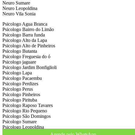
Neuro Sumare
Neuro Leopoldina
Neuro Vila Sonia
Psicologo Agua Branca
Psicologo Bairro do Limão
Psicologo Barra funda
Psicologo Alto da Lapa
Psicologo Alto de Pinheiros
Psicologo Butanta
Psicologo Freguesia do ó
Psicologo jaguare
Psicologo Jardim Bonfiglioli
Psicologo Lapa
Psicologo Pacaembu
Psicologo Perdizes
Psicologo Perus
Psicologo Pinheiros
Psicologo Pirituba
Psicologo Raposo Tavares
Psicologo Rio Pequeno
Psicologo São Domingos
Psicologo Sumare
Psicologo Leopoldina
Psicologo Vila Sonia
Agende pelo WhatsApp