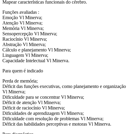
Mapear características funcionais do cérebro.
Funções avaliadas :
Emoção Vl Minerva;
Atenção Vl Minerva;
Memória Vl Minerva;
Sensopercepção Vl Minerva;
Raciocínio Vl Minerva;
Abstração Vl Minerva;
Cálculo e planejamento Vl Minerva;
Linguagem Vl Minerva;
Capacidade Intelectual Vl Minerva.
Para quem é indicado
Perda de memória;
Déficit das funções executivas, como planejamento e organização
Vl Minerva;
Dificuldade para se concentrar Vl Minerva;
Déficit de atenção Vl Minerva;
Déficit de raciocínio Vl Minerva;
Dificuldades de aprendizagem Vl Minerva;
Dificuldade com resolução de problemas Vl Minerva;
Déficit das habilidades perceptivas e motoras Vl Minerva.