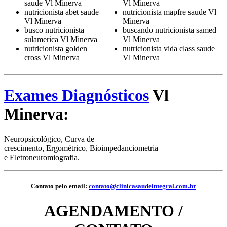
saude Vl Minerva
Vl Minerva
nutricionista abet saude
nutricionista mapfre saude Vl
Vl Minerva
Minerva
busco nutricionista
buscando nutricionista samed
sulamerica Vl Minerva
Vl Minerva
nutricionista golden
nutricionista vida class saude
cross Vl Minerva
Vl Minerva
Exames Diagnósticos
Vl
Minerva:
Neuropsicológico, Curva de
crescimento, Ergométrico, Bioimpedanciometria
e Eletroneuromiografia.
Contato pelo email:
contato@clinicasaudeintegral.com.br
AGENDAMENTO /