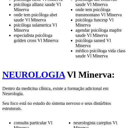
psicóloga allianz saude Vl
saude Vl Minerva
Minerva
onde tem psicóloga
onde tem psicóloga abet
transmontano Vl Minerva
saude Vl Minerva
psicóloga funcesp Vl
psicóloga sulamerica Vl
Minerva
Minerva
agendar psicóloga mapfre
especialista psicóloga
saude Vl Minerva
golden cross Vl Minerva
psicóloga samed Vl
Minerva
médico psicóloga vida class
saude Vl Minerva
NEUROLOGIA
Vl Minerva:
Dentro da medicina clínica, existe a formação adicional em
Neurologia.
Seu foco está no estudo do sistema nervoso e seus distúrbios
estruturais.
consulta particular Vl
neurologista careplus Vl
Minerva
Minerva