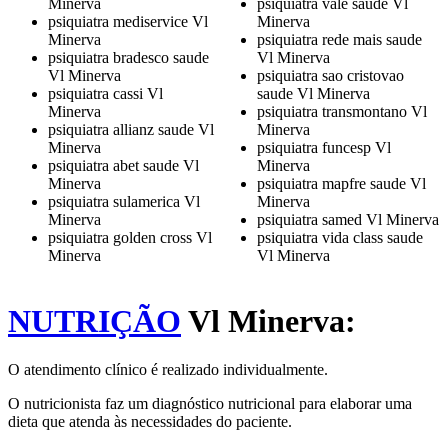
Minerva
psiquiatra vale saude Vl
psiquiatra mediservice Vl
Minerva
Minerva
psiquiatra rede mais saude
psiquiatra bradesco saude
Vl Minerva
Vl Minerva
psiquiatra sao cristovao
psiquiatra cassi Vl
saude Vl Minerva
Minerva
psiquiatra transmontano Vl
psiquiatra allianz saude Vl
Minerva
Minerva
psiquiatra funcesp Vl
psiquiatra abet saude Vl
Minerva
Minerva
psiquiatra mapfre saude Vl
psiquiatra sulamerica Vl
Minerva
Minerva
psiquiatra samed Vl Minerva
psiquiatra golden cross Vl
psiquiatra vida class saude
Minerva
Vl Minerva
NUTRIÇÃO
Vl Minerva:
O atendimento clínico é realizado individualmente.
O nutricionista faz um diagnóstico nutricional para elaborar uma
dieta que atenda às necessidades do paciente.