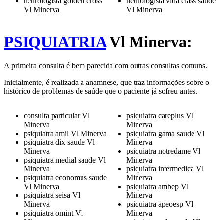
neurologista golden cross
neurologista vida class saude
Vl Minerva
Vl Minerva
PSIQUIATRIA
Vl Minerva:
A primeira consulta é bem parecida com outras consultas comuns.
Inicialmente, é realizada a anamnese, que traz informações sobre o
histórico de problemas de saúde que o paciente já sofreu antes.
consulta particular Vl
psiquiatra careplus Vl
Minerva
Minerva
psiquiatra amil Vl Minerva
psiquiatra gama saude Vl
psiquiatra dix saude Vl
Minerva
Minerva
psiquiatra notredame Vl
psiquiatra medial saude Vl
Minerva
Minerva
psiquiatra intermedica Vl
psiquiatra economus saude
Minerva
Vl Minerva
psiquiatra ambep Vl
psiquiatra seisa Vl
Minerva
Minerva
psiquiatra apeoesp Vl
psiquiatra omint Vl
Minerva