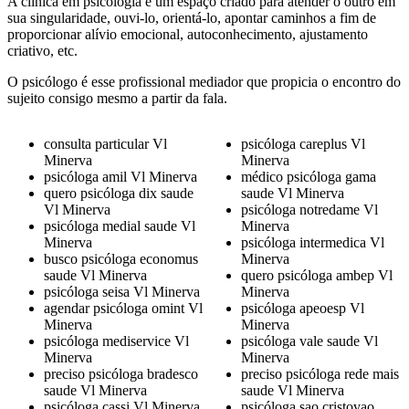
A clínica em psicologia é um espaço criado para atender o outro em
sua singularidade, ouvi-lo, orientá-lo, apontar caminhos a fim de
proporcionar alívio emocional, autoconhecimento, ajustamento
criativo, etc.
O psicólogo é esse profissional mediador que propicia o encontro do
sujeito consigo mesmo a partir da fala.
consulta particular Vl
psicóloga careplus Vl
Minerva
Minerva
psicóloga amil Vl Minerva
médico psicóloga gama
quero psicóloga dix saude
saude Vl Minerva
Vl Minerva
psicóloga notredame Vl
psicóloga medial saude Vl
Minerva
Minerva
psicóloga intermedica Vl
busco psicóloga economus
Minerva
saude Vl Minerva
quero psicóloga ambep Vl
psicóloga seisa Vl Minerva
Minerva
agendar psicóloga omint Vl
psicóloga apeoesp Vl
Minerva
Minerva
psicóloga mediservice Vl
psicóloga vale saude Vl
Minerva
Minerva
preciso psicóloga bradesco
preciso psicóloga rede mais
saude Vl Minerva
saude Vl Minerva
psicóloga cassi Vl Minerva
psicóloga sao cristovao