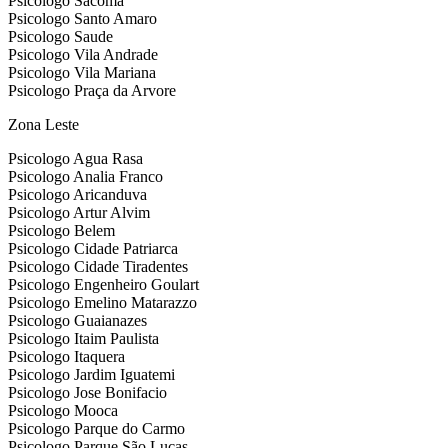
Psicologo Sacoma
Psicologo Santo Amaro
Psicologo Saude
Psicologo Vila Andrade
Psicologo Vila Mariana
Psicologo Praça da Arvore
Zona Leste
Psicologo Agua Rasa
Psicologo Analia Franco
Psicologo Aricanduva
Psicologo Artur Alvim
Psicologo Belem
Psicologo Cidade Patriarca
Psicologo Cidade Tiradentes
Psicologo Engenheiro Goulart
Psicologo Emelino Matarazzo
Psicologo Guaianazes
Psicologo Itaim Paulista
Psicologo Itaquera
Psicologo Jardim Iguatemi
Psicologo Jose Bonifacio
Psicologo Mooca
Psicologo Parque do Carmo
Psicologo Parque São Lucas