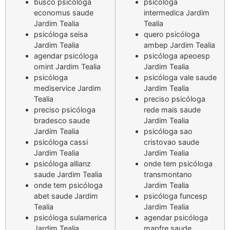
busco psicóloga
psicóloga
economus saude
intermedica Jardim
Jardim Tealia
Tealia
psicóloga seisa
quero psicóloga
Jardim Tealia
ambep Jardim Tealia
agendar psicóloga
psicóloga apeoesp
omint Jardim Tealia
Jardim Tealia
psicóloga
psicóloga vale saude
mediservice Jardim
Jardim Tealia
Tealia
preciso psicóloga
preciso psicóloga
rede mais saude
bradesco saude
Jardim Tealia
Jardim Tealia
psicóloga sao
psicóloga cassi
cristovao saude
Jardim Tealia
Jardim Tealia
psicóloga allianz
onde tem psicóloga
saude Jardim Tealia
transmontano
onde tem psicóloga
Jardim Tealia
abet saude Jardim
psicóloga funcesp
Tealia
Jardim Tealia
psicóloga sulamerica
agendar psicóloga
Jardim Tealia
mapfre saude