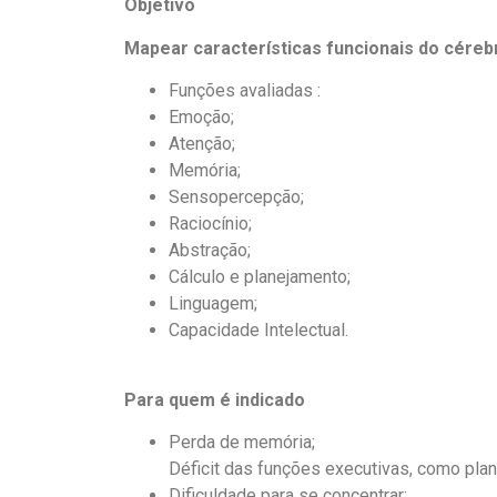
Objetivo
Mapear características funcionais do céreb
Funções avaliadas :
Emoção;
Atenção;
Memória;
Sensopercepção;
Raciocínio;
Abstração;
Cálculo e planejamento;
Linguagem;
Capacidade Intelectual.
Para quem é indicado
Perda de memória;
Déficit das funções executivas, como pla
Dificuldade para se concentrar;