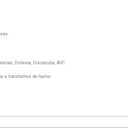
oras.
ias, Dislexia, Discalculia, AVC.
is e transtornos de humor
 avaliação neuropsicológica na Cidade Mãe do Ceu, avali
 avaliação neuropsicológica no Jardim Nalice, avaliação ne
aliação neuropsicológica Parque São Jorge, avaliação
o neuropsicológica na Vila Zilda.