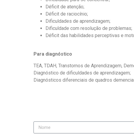
Déficit de atenção;
Déficit de raciocínio;
Dificuldades de aprendizagem;
Dificuldade com resolução de problemas;
Déficit das habilidades perceptivas e mot
Para diagnóstico
TEA, TDAH, Transtornos de Aprendizagem, Demenc
Diagnóstico de dificuldades de aprendizagem;
Diagnósticos diferenciais de quadros demencia
tags: avaliação neuropsicológica tatuape,
avaliação neuropsicológica na Vila Moreira,
neuropsicológica Chácara do Piqueri, av
neuropsicológica no Jardim Textilia, avaliaçã