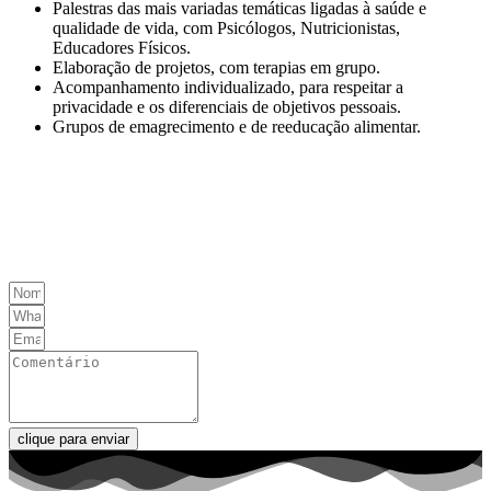
Palestras das mais variadas temáticas ligadas à saúde e
qualidade de vida, com Psicólogos, Nutricionistas,
Educadores Físicos.
Elaboração de projetos, com terapias em grupo.
Acompanhamento individualizado, para respeitar a
privacidade e os diferenciais de objetivos pessoais.
Grupos de emagrecimento e de reeducação alimentar.
tags mais buscadas: Bioimpedanciometria no tatuape, Eletroneuromiografia no tatuape,
Neuropsicológico no tatuape, Curva de crescimento no tatuape clinica com exame de
curva de crecimento no tatuape, clinica com teste ergométrico no tatuape, clinica com
psicólogo no tatuape, clinica com exame de eletro no tatuape.
clique para enviar