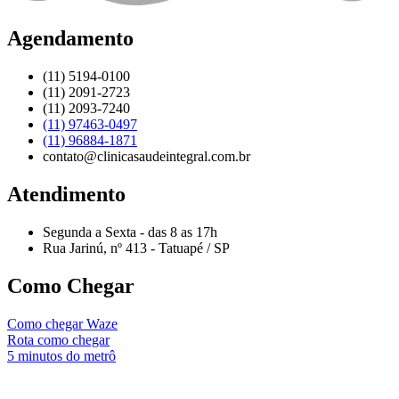
Agendamento
(11) 5194-0100
(11) 2091-2723
(11) 2093-7240
(11) 97463-0497
(11) 96884-1871
contato@clinicasaudeintegral.com.br
Atendimento
Segunda a Sexta - das 8 as 17h
Rua Jarinú, nº 413 - Tatuapé / SP
Como Chegar
Como chegar Waze
Rota como chegar
5 minutos do metrô
by nesseminuto.com.br // freepik images