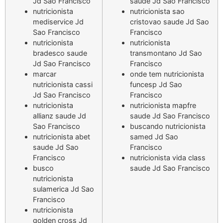
Jd Sao Francisco
saude Jd Sao Francisco
nutricionista
nutricionista sao
mediservice Jd
cristovao saude Jd Sao
Sao Francisco
Francisco
nutricionista
nutricionista
bradesco saude
transmontano Jd Sao
Jd Sao Francisco
Francisco
marcar
onde tem nutricionista
nutricionista cassi
funcesp Jd Sao
Jd Sao Francisco
Francisco
nutricionista
nutricionista mapfre
allianz saude Jd
saude Jd Sao Francisco
Sao Francisco
buscando nutricionista
nutricionista abet
samed Jd Sao
saude Jd Sao
Francisco
Francisco
nutricionista vida class
busco
saude Jd Sao Francisco
nutricionista
sulamerica Jd Sao
Francisco
nutricionista
golden cross Jd