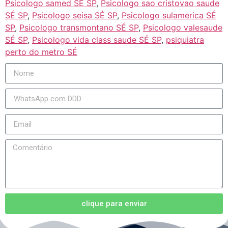
Psicologo samed SÉ SP
,
Psicologo sao cristovao saude
SÉ SP
,
Psicologo seisa SÉ SP
,
Psicologo sulamerica SÉ
SP
,
Psicologo transmontano SÉ SP
,
Psicologo valesaude
SÉ SP
,
Psicologo vida class saude SÉ SP
,
psiquiatra
perto do metro SÉ
clique para enviar