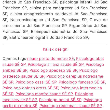
criança Jd Sao Francisco SP, psicologa infantil Jd Sao
Francisco SP, clinica para emagrecer Jd Sao Francisco
SP, clinica emagrecimento saudavel Jd Sao Francisco
SP, Neuropsicológico Jd Sao Francisco SP, Curva de
crescimento Jd Sao Francisco SP, Ergométrico Jd Sao
Francisco SP, Bioimpedanciometria Jd Sao Francisco
SP, Eletroneuromiografia Jd Sao Francisco SP,
hallak design
Com as tags
neuro perto do metro SÉ
,
Psicologo abet
saude SÉ SP
,
Psicologo allianz saude SÉ SP
,
Psicologo
ambep SÉ SP
,
Psicologo apeoesp SÉ SP
,
Psicologo
bradesco saude SÉ SP
,
Psicologo careplus notredame
SÉ SP
,
Psicologo cassi SÉ SP
,
Psicologo funcesp SÉ SP
,
Psicologo golden cross SÉ SP
,
Psicologo intermedica
SÉ SP
,
Psicologo mapfre saude SÉ SP
,
Psicologo
mediservice SÉ SP
,
Psicologo omint SÉ SP
,
Psicologo
perto do metro SÉ
,
Psicologo rede mais saude SÉ SP
,