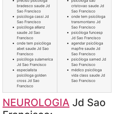
preciso psicóloga
psicóloga sao
bradesco saude Jd
cristovao saude Jd
Sao Francisco
Sao Francisco
psicóloga cassi Jd
onde tem psicóloga
Sao Francisco
transmontano Jd
psicóloga allianz
Sao Francisco
saude Jd Sao
psicóloga funcesp
Francisco
Jd Sao Francisco
onde tem psicóloga
agendar psicóloga
abet saude Jd Sao
mapfre saude Jd
Francisco
Sao Francisco
psicóloga sulamerica
psicóloga samed Jd
Jd Sao Francisco
Sao Francisco
especialista
médico psicóloga
psicóloga golden
vida class saude Jd
cross Jd Sao
Sao Francisco
Francisco
NEUROLOGIA
Jd Sao