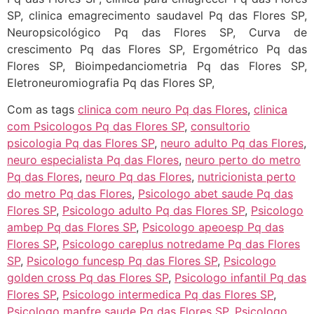
SP, clinica emagrecimento saudavel Pq das Flores SP,
Neuropsicológico Pq das Flores SP, Curva de
crescimento Pq das Flores SP, Ergométrico Pq das
Flores SP, Bioimpedanciometria Pq das Flores SP,
Eletroneuromiografia Pq das Flores SP,
Com as tags
clinica com neuro Pq das Flores
,
clinica
com Psicologos Pq das Flores SP
,
consultorio
psicologia Pq das Flores SP
,
neuro adulto Pq das Flores
,
neuro especialista Pq das Flores
,
neuro perto do metro
Pq das Flores
,
neuro Pq das Flores
,
nutricionista perto
do metro Pq das Flores
,
Psicologo abet saude Pq das
Flores SP
,
Psicologo adulto Pq das Flores SP
,
Psicologo
ambep Pq das Flores SP
,
Psicologo apeoesp Pq das
Flores SP
,
Psicologo careplus notredame Pq das Flores
SP
,
Psicologo funcesp Pq das Flores SP
,
Psicologo
golden cross Pq das Flores SP
,
Psicologo infantil Pq das
Flores SP
,
Psicologo intermedica Pq das Flores SP
,
Psicologo mapfre saude Pq das Flores SP
,
Psicologo