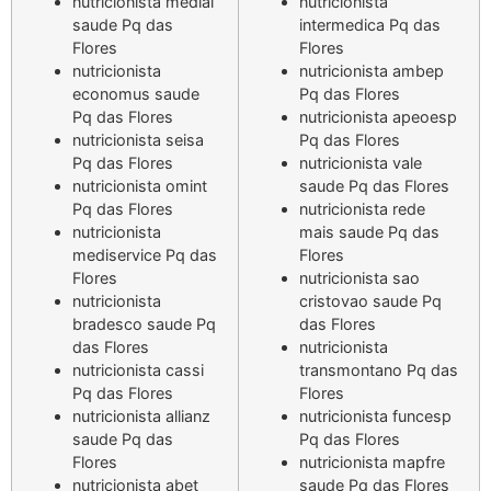
nutricionista medial
nutricionista
saude Pq das
intermedica Pq das
Flores
Flores
nutricionista
nutricionista ambep
economus saude
Pq das Flores
Pq das Flores
nutricionista apeoesp
nutricionista seisa
Pq das Flores
Pq das Flores
nutricionista vale
nutricionista omint
saude Pq das Flores
Pq das Flores
nutricionista rede
nutricionista
mais saude Pq das
mediservice Pq das
Flores
Flores
nutricionista sao
nutricionista
cristovao saude Pq
bradesco saude Pq
das Flores
das Flores
nutricionista
nutricionista cassi
transmontano Pq das
Pq das Flores
Flores
nutricionista allianz
nutricionista funcesp
saude Pq das
Pq das Flores
Flores
nutricionista mapfre
nutricionista abet
saude Pq das Flores