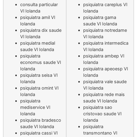
consulta particular
psiquiatra careplus Vl
Vl Iolanda
Iolanda
psiquiatra amil Vl
psiquiatra gama
Iolanda
saude Vl Iolanda
psiquiatra dix saude
psiquiatra notredame
Vl Iolanda
Vl Iolanda
psiquiatra medial
psiquiatra intermedica
saude Vl Iolanda
Vl Iolanda
psiquiatra
psiquiatra ambep Vl
economus saude Vl
Iolanda
Iolanda
psiquiatra apeoesp Vl
psiquiatra seisa Vl
Iolanda
Iolanda
psiquiatra vale saude
psiquiatra omint Vl
Vl Iolanda
Iolanda
psiquiatra rede mais
psiquiatra
saude Vl Iolanda
mediservice Vl
psiquiatra sao
Iolanda
cristovao saude Vl
psiquiatra bradesco
Iolanda
saude Vl Iolanda
psiquiatra
psiquiatra cassi Vl
transmontano Vl