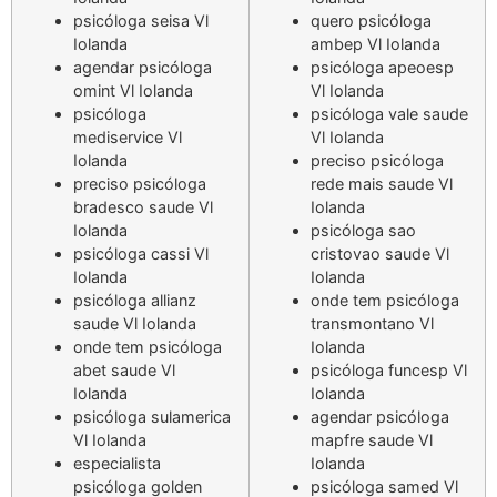
psicóloga seisa Vl
quero psicóloga
Iolanda
ambep Vl Iolanda
agendar psicóloga
psicóloga apeoesp
omint Vl Iolanda
Vl Iolanda
psicóloga
psicóloga vale saude
mediservice Vl
Vl Iolanda
Iolanda
preciso psicóloga
preciso psicóloga
rede mais saude Vl
bradesco saude Vl
Iolanda
Iolanda
psicóloga sao
psicóloga cassi Vl
cristovao saude Vl
Iolanda
Iolanda
psicóloga allianz
onde tem psicóloga
saude Vl Iolanda
transmontano Vl
onde tem psicóloga
Iolanda
abet saude Vl
psicóloga funcesp Vl
Iolanda
Iolanda
psicóloga sulamerica
agendar psicóloga
Vl Iolanda
mapfre saude Vl
especialista
Iolanda
psicóloga golden
psicóloga samed Vl