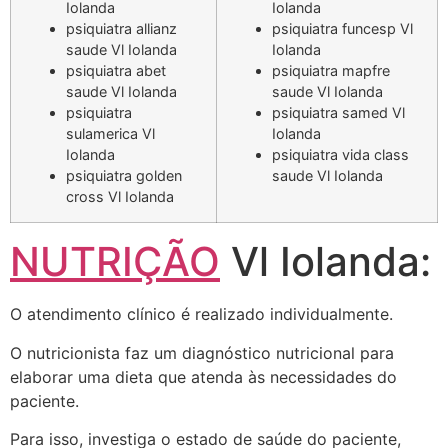
Iolanda
Iolanda
psiquiatra allianz
psiquiatra funcesp Vl
saude Vl Iolanda
Iolanda
psiquiatra abet
psiquiatra mapfre
saude Vl Iolanda
saude Vl Iolanda
psiquiatra
psiquiatra samed Vl
sulamerica Vl
Iolanda
Iolanda
psiquiatra vida class
psiquiatra golden
saude Vl Iolanda
cross Vl Iolanda
NUTRIÇÃO
Vl Iolanda:
O atendimento clínico é realizado individualmente.
O nutricionista faz um diagnóstico nutricional para
elaborar uma dieta que atenda às necessidades do
paciente.
Para isso, investiga o estado de saúde do paciente,