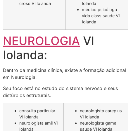
cross Vl Iolanda
Iolanda
médico psicóloga
vida class saude Vl
Iolanda
NEUROLOGIA
Vl
Iolanda:
Dentro da medicina clínica, existe a formação adicional
em Neurologia.
Seu foco está no estudo do sistema nervoso e seus
distúrbios estruturais.
consulta particular
neurologista careplus
Vl Iolanda
Vl Iolanda
neurologista amil Vl
neurologista gama
Iolanda
saude Vl Iolanda