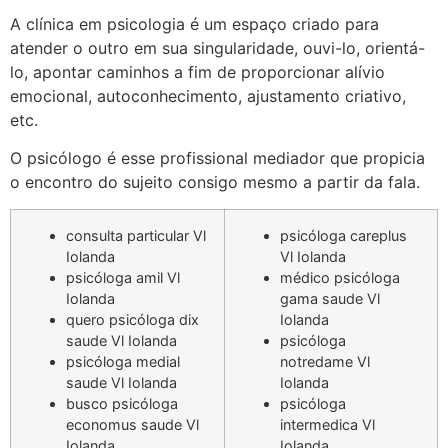
A clínica em psicologia é um espaço criado para
atender o outro em sua singularidade, ouvi-lo, orientá-
lo, apontar caminhos a fim de proporcionar alívio
emocional, autoconhecimento, ajustamento criativo,
etc.
O psicólogo é esse profissional mediador que propicia
o encontro do sujeito consigo mesmo a partir da fala.
consulta particular Vl
psicóloga careplus
Iolanda
Vl Iolanda
psicóloga amil Vl
médico psicóloga
Iolanda
gama saude Vl
quero psicóloga dix
Iolanda
saude Vl Iolanda
psicóloga
psicóloga medial
notredame Vl
saude Vl Iolanda
Iolanda
busco psicóloga
psicóloga
economus saude Vl
intermedica Vl
Iolanda
Iolanda