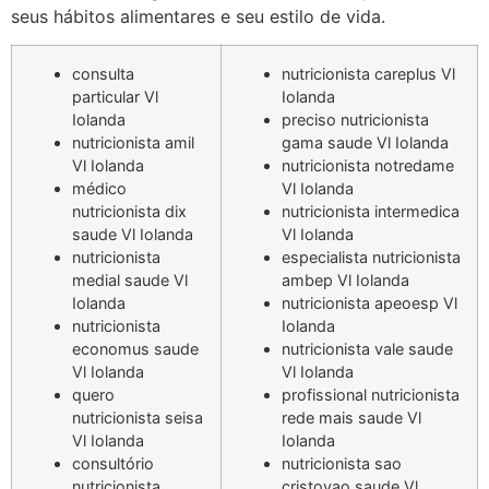
seus hábitos alimentares e seu estilo de vida.
consulta
nutricionista careplus Vl
particular Vl
Iolanda
Iolanda
preciso nutricionista
nutricionista amil
gama saude Vl Iolanda
Vl Iolanda
nutricionista notredame
médico
Vl Iolanda
nutricionista dix
nutricionista intermedica
saude Vl Iolanda
Vl Iolanda
nutricionista
especialista nutricionista
medial saude Vl
ambep Vl Iolanda
Iolanda
nutricionista apeoesp Vl
nutricionista
Iolanda
economus saude
nutricionista vale saude
Vl Iolanda
Vl Iolanda
quero
profissional nutricionista
nutricionista seisa
rede mais saude Vl
Vl Iolanda
Iolanda
consultório
nutricionista sao
nutricionista
cristovao saude Vl