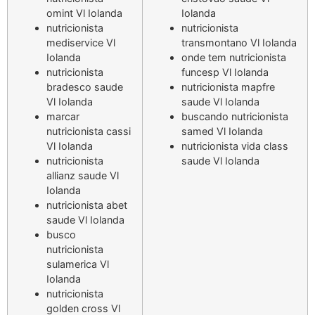
omint Vl Iolanda
Iolanda
nutricionista
nutricionista
mediservice Vl
transmontano Vl Iolanda
Iolanda
onde tem nutricionista
nutricionista
funcesp Vl Iolanda
bradesco saude
nutricionista mapfre
Vl Iolanda
saude Vl Iolanda
marcar
buscando nutricionista
nutricionista cassi
samed Vl Iolanda
Vl Iolanda
nutricionista vida class
nutricionista
saude Vl Iolanda
allianz saude Vl
Iolanda
nutricionista abet
saude Vl Iolanda
busco
nutricionista
sulamerica Vl
Iolanda
nutricionista
golden cross Vl