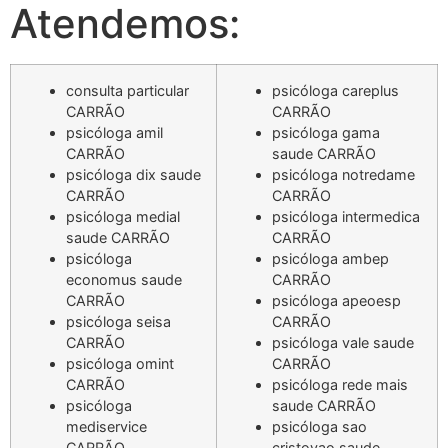
Atendemos:
consulta particular
psicóloga careplus
CARRÃO
CARRÃO
psicóloga amil
psicóloga gama
CARRÃO
saude CARRÃO
psicóloga dix saude
psicóloga notredame
CARRÃO
CARRÃO
psicóloga medial
psicóloga intermedica
saude CARRÃO
CARRÃO
psicóloga
psicóloga ambep
economus saude
CARRÃO
CARRÃO
psicóloga apeoesp
psicóloga seisa
CARRÃO
CARRÃO
psicóloga vale saude
psicóloga omint
CARRÃO
CARRÃO
psicóloga rede mais
psicóloga
saude CARRÃO
mediservice
psicóloga sao
CARRÃO
cristovao saude