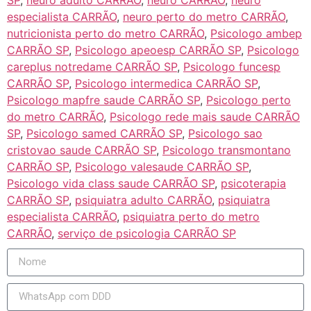
especialista CARRÃO
,
neuro perto do metro CARRÃO
,
nutricionista perto do metro CARRÃO
,
Psicologo ambep
CARRÃO SP
,
Psicologo apeoesp CARRÃO SP
,
Psicologo
careplus notredame CARRÃO SP
,
Psicologo funcesp
CARRÃO SP
,
Psicologo intermedica CARRÃO SP
,
Psicologo mapfre saude CARRÃO SP
,
Psicologo perto
do metro CARRÃO
,
Psicologo rede mais saude CARRÃO
SP
,
Psicologo samed CARRÃO SP
,
Psicologo sao
cristovao saude CARRÃO SP
,
Psicologo transmontano
CARRÃO SP
,
Psicologo valesaude CARRÃO SP
,
Psicologo vida class saude CARRÃO SP
,
psicoterapia
CARRÃO SP
,
psiquiatra adulto CARRÃO
,
psiquiatra
especialista CARRÃO
,
psiquiatra perto do metro
CARRÃO
,
serviço de psicologia CARRÃO SP