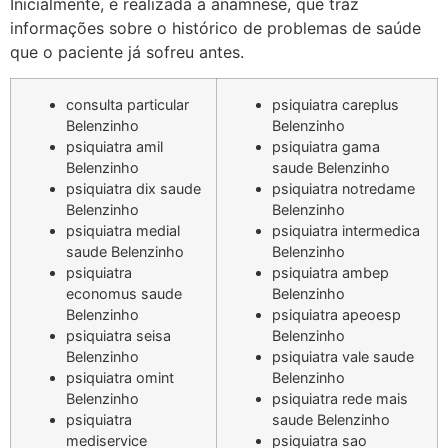
Inicialmente, é realizada a anamnese, que traz
informações sobre o histórico de problemas de saúde
que o paciente já sofreu antes.
consulta particular
psiquiatra careplus
Belenzinho
Belenzinho
psiquiatra amil
psiquiatra gama
Belenzinho
saude Belenzinho
psiquiatra dix saude
psiquiatra notredame
Belenzinho
Belenzinho
psiquiatra medial
psiquiatra intermedica
saude Belenzinho
Belenzinho
psiquiatra
psiquiatra ambep
economus saude
Belenzinho
Belenzinho
psiquiatra apeoesp
psiquiatra seisa
Belenzinho
Belenzinho
psiquiatra vale saude
psiquiatra omint
Belenzinho
Belenzinho
psiquiatra rede mais
psiquiatra
saude Belenzinho
mediservice
psiquiatra sao