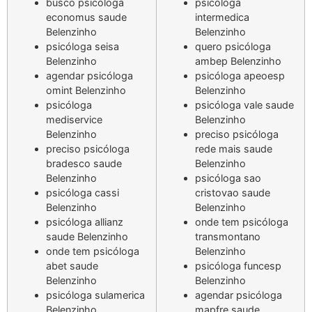
busco psicóloga
psicóloga
economus saude
intermedica
Belenzinho
Belenzinho
psicóloga seisa
quero psicóloga
Belenzinho
ambep Belenzinho
agendar psicóloga
psicóloga apeoesp
omint Belenzinho
Belenzinho
psicóloga
psicóloga vale saude
mediservice
Belenzinho
Belenzinho
preciso psicóloga
preciso psicóloga
rede mais saude
bradesco saude
Belenzinho
Belenzinho
psicóloga sao
psicóloga cassi
cristovao saude
Belenzinho
Belenzinho
psicóloga allianz
onde tem psicóloga
saude Belenzinho
transmontano
onde tem psicóloga
Belenzinho
abet saude
psicóloga funcesp
Belenzinho
Belenzinho
psicóloga sulamerica
agendar psicóloga
Belenzinho
mapfre saude