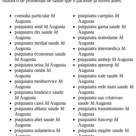
histórico de problemas de saúde que o paciente já sofreu antes.
consulta particular Jd
psiquiatra careplus Jd
Augusta
Augusta
psiquiatra amil Jd Augusta
psiquiatra gama saude Jd
psiquiatra dix saude Jd
Augusta
Augusta
psiquiatra notredame Jd
psiquiatra medial saude Jd
Augusta
Augusta
psiquiatra intermedica Jd
psiquiatra economus saude
Augusta
Jd Augusta
psiquiatra ambep Jd Augusta
psiquiatra seisa Jd Augusta
psiquiatra apeoesp Jd
psiquiatra omint Jd
Augusta
Augusta
psiquiatra vale saude Jd
psiquiatra mediservice Jd
Augusta
Augusta
psiquiatra rede mais saude Jd
psiquiatra bradesco saude
Augusta
Jd Augusta
psiquiatra sao cristovao
psiquiatra cassi Jd Augusta
saude Jd Augusta
psiquiatra allianz saude Jd
psiquiatra transmontano Jd
Augusta
Augusta
psiquiatra abet saude Jd
psiquiatra funcesp Jd
Augusta
Augusta
psiquiatra sulamerica Jd
psiquiatra mapfre saude Jd
Augusta
Augusta