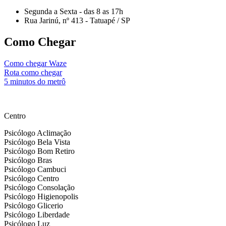
Segunda a Sexta - das 8 as 17h
Rua Jarinú, nº 413 - Tatuapé / SP
Como Chegar
Como chegar Waze
Rota como chegar
5 minutos do metrô
by nesseminuto.com.br // freepik images
Centro
Psicólogo Aclimação
Psicólogo Bela Vista
Psicólogo Bom Retiro
Psicólogo Bras
Psicólogo Cambuci
Psicólogo Centro
Psicólogo Consolação
Psicólogo Higienopolis
Psicólogo Glicerio
Psicólogo Liberdade
Psicólogo Luz