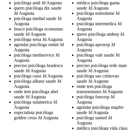
psicóloga amil Jd Augusta
médico psicóloga gama
quero psicóloga dix saude
saude Jd Augusta
Jd Augusta
psicóloga notredame Jd
psicóloga medial saude Jd
Augusta
Augusta
psicóloga intermedica Jd
busco psicóloga economus
Augusta
saude Jd Augusta
quero psicóloga ambep Jd
psicóloga seisa Jd Augusta
Augusta
agendar psicóloga omint Jd
psicóloga apeoesp Jd
Augusta
Augusta
psicóloga mediservice Jd
psicóloga vale saude Jd
Augusta
Augusta
preciso psicóloga bradesco
preciso psicóloga rede mais
saude Jd Augusta
saude Jd Augusta
psicóloga cassi Jd Augusta
psicóloga sao cristovao
psicóloga allianz saude Jd
saude Jd Augusta
Augusta
onde tem psicóloga
onde tem psicóloga abet
transmontano Jd Augusta
saude Jd Augusta
psicóloga funcesp Jd
psicóloga sulamerica Jd
Augusta
Augusta
agendar psicóloga mapfre
especialista psicóloga
saude Jd Augusta
golden cross Jd Augusta
psicóloga samed Jd
Augusta
médico psicóloga vida class