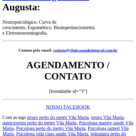
Augusta:
Neuropsicológico, Curva de
crescimento, Ergométrico, Bioimpedanciometria
e Eletroneuromiografia.
Contato pelo email:
contato@clinicasaudeintegral.com.br
AGENDAMENTO /
CONTATO
[formidable id=”3″]
NOSSO FACEBOOK
Com as tags
neuro perto do metro Vila Maria
,
neuro Vila Maria
,
nutricionista perto do metro Vila Maria
,
Psicologa mapfre saude Vila
Maria
,
Psicologa perto do metro Vila Maria
,
Psicologa samed Vila
Maria
,
Psicologa vida class saude Vila Maria
,
psiquiatra perto do