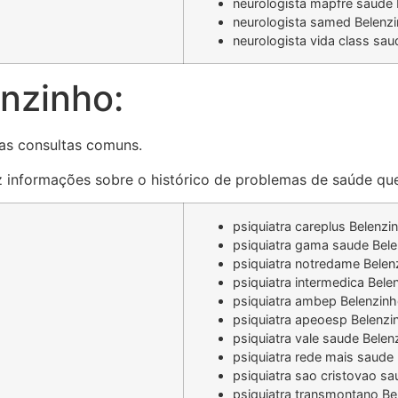
neurologista mapfre saude 
neurologista samed Belenz
neurologista vida class sa
nzinho:
as consultas comuns.
az informações sobre o histórico de problemas de saúde que
psiquiatra careplus Belenzi
psiquiatra gama saude Bel
psiquiatra notredame Belen
psiquiatra intermedica Bele
psiquiatra ambep Belenzin
psiquiatra apeoesp Belenzi
psiquiatra vale saude Belen
psiquiatra rede mais saude
psiquiatra sao cristovao s
psiquiatra transmontano Be