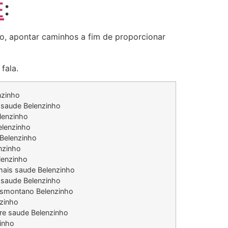
E
:
-lo, apontar caminhos a fim de proporcionar
fala.
nzinho
saude Belenzinho
lenzinho
elenzinho
Belenzinho
nzinho
lenzinho
mais saude Belenzinho
 saude Belenzinho
nsmontano Belenzinho
nzinho
re saude Belenzinho
inho