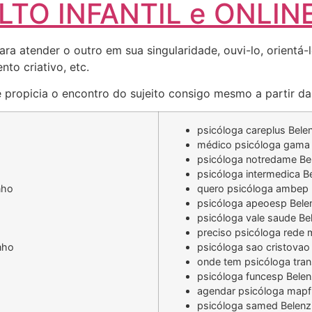
TO INFANTIL e ONLIN
ara atender o outro em sua singularidade, ouvi-lo, orientá
to criativo, etc.
 propicia o encontro do sujeito consigo mesmo a partir da 
psicóloga careplus Bele
médico psicóloga gama 
psicóloga notredame Be
psicóloga intermedica B
nho
quero psicóloga ambep 
psicóloga apeoesp Bele
psicóloga vale saude Be
preciso psicóloga rede 
nho
psicóloga sao cristovao
onde tem psicóloga tra
psicóloga funcesp Bele
agendar psicóloga mapf
psicóloga samed Belenz