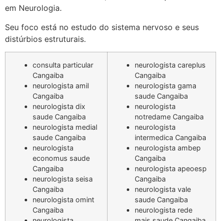
em Neurologia.
Seu foco está no estudo do sistema nervoso e seus
distúrbios estruturais.
consulta particular
neurologista careplus
Cangaiba
Cangaiba
neurologista amil
neurologista gama
Cangaiba
saude Cangaiba
neurologista dix
neurologista
saude Cangaiba
notredame Cangaiba
neurologista medial
neurologista
saude Cangaiba
intermedica Cangaiba
neurologista
neurologista ambep
economus saude
Cangaiba
Cangaiba
neurologista apeoesp
neurologista seisa
Cangaiba
Cangaiba
neurologista vale
neurologista omint
saude Cangaiba
Cangaiba
neurologista rede
neurologista
mais saude Cangaiba