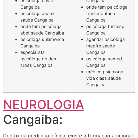
psicóloga cassi
Cangaiba
Cangaiba
onde tem psicóloga
psicóloga allianz
transmontano
saude Cangaiba
Cangaiba
onde tem psicóloga
psicóloga funcesp
abet saude Cangaiba
Cangaiba
psicóloga sulamerica
agendar psicóloga
Cangaiba
mapfre saude
especialista
Cangaiba
psicóloga golden
psicóloga samed
cross Cangaiba
Cangaiba
médico psicóloga
vida class saude
Cangaiba
NEUROLOGIA
Cangaiba:
Dentro da medicina clínica, existe a formação adicional