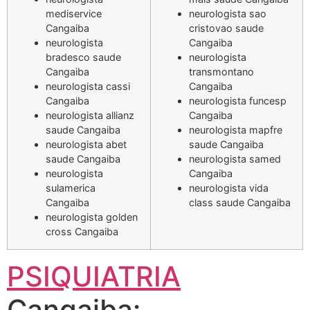
mediservice
neurologista sao
Cangaiba
cristovao saude
neurologista
Cangaiba
bradesco saude
neurologista
Cangaiba
transmontano
neurologista cassi
Cangaiba
Cangaiba
neurologista funcesp
neurologista allianz
Cangaiba
saude Cangaiba
neurologista mapfre
neurologista abet
saude Cangaiba
saude Cangaiba
neurologista samed
neurologista
Cangaiba
sulamerica
neurologista vida
Cangaiba
class saude Cangaiba
neurologista golden
cross Cangaiba
PSIQUIATRIA
Cangaiba: