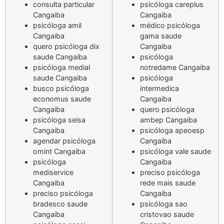
consulta particular
psicóloga careplus
Cangaiba
Cangaiba
psicóloga amil
médico psicóloga
Cangaiba
gama saude
quero psicóloga dix
Cangaiba
saude Cangaiba
psicóloga
psicóloga medial
notredame Cangaiba
saude Cangaiba
psicóloga
busco psicóloga
intermedica
economus saude
Cangaiba
Cangaiba
quero psicóloga
psicóloga seisa
ambep Cangaiba
Cangaiba
psicóloga apeoesp
agendar psicóloga
Cangaiba
omint Cangaiba
psicóloga vale saude
psicóloga
Cangaiba
mediservice
preciso psicóloga
Cangaiba
rede mais saude
preciso psicóloga
Cangaiba
bradesco saude
psicóloga sao
Cangaiba
cristovao saude