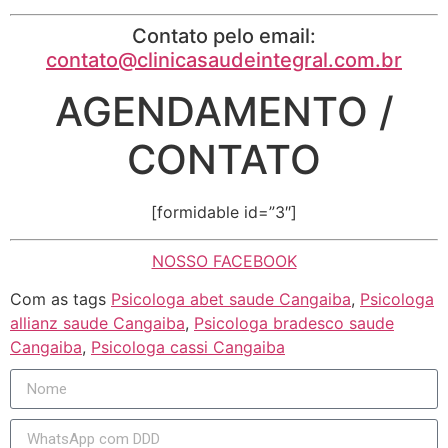
Contato pelo email:
contato@clinicasaudeintegral.com.br
AGENDAMENTO /
CONTATO
[formidable id=”3″]
NOSSO FACEBOOK
Com as tags
Psicologa abet saude Cangaiba
,
Psicologa
allianz saude Cangaiba
,
Psicologa bradesco saude
Cangaiba
,
Psicologa cassi Cangaiba