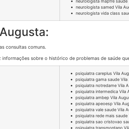
neurologista mapfre saude 
neurologista samed Vila A
neurologista vida class sau
 Augusta:
as consultas comuns.
az informações sobre o histórico de problemas de saúde que
psiquiatra careplus Vila Au
psiquiatra gama saude Vila
psiquiatra notredame Vila 
psiquiatra intermedica Vila
psiquiatra ambep Vila Augu
psiquiatra apeoesp Vila Au
psiquiatra vale saude Vila 
psiquiatra rede mais saude
psiquiatra sao cristovao sa
psiquiatra transmontano Vi