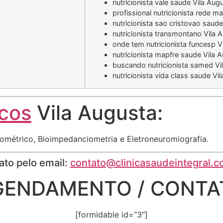
nutricionista vale saude Vila Aug
profissional nutricionista rede m
nutricionista sao cristovao saud
nutricionista transmontano Vila 
onde tem nutricionista funcesp V
nutricionista mapfre saude Vila 
a
buscando nutricionista samed Vi
nutricionista vida class saude Vi
cos
Vila Augusta:
ométrico, Bioimpedanciometria e Eletroneuromiografia.
ato pelo email:
contato@clinicasaudeintegral.c
GENDAMENTO / CONTA
[formidable id=”3″]