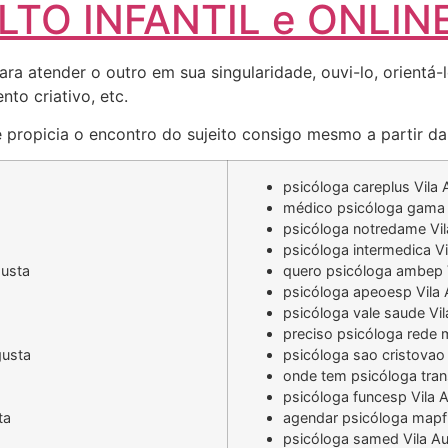
TO INFANTIL e ONLIN
ara atender o outro em sua singularidade, ouvi-lo, orientá
to criativo, etc.
 propicia o encontro do sujeito consigo mesmo a partir da 
psicóloga careplus Vila
médico psicóloga gama 
psicóloga notredame Vi
psicóloga intermedica V
gusta
quero psicóloga ambep 
psicóloga apeoesp Vila
psicóloga vale saude Vi
preciso psicóloga rede 
gusta
psicóloga sao cristovao
onde tem psicóloga tra
psicóloga funcesp Vila 
ta
agendar psicóloga mapf
psicóloga samed Vila A