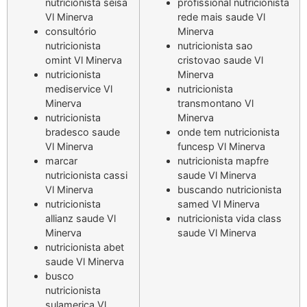
nutricionista seisa
profissional nutricionista
Vl Minerva
rede mais saude Vl
consultório
Minerva
nutricionista
nutricionista sao
omint Vl Minerva
cristovao saude Vl
nutricionista
Minerva
mediservice Vl
nutricionista
Minerva
transmontano Vl
nutricionista
Minerva
bradesco saude
onde tem nutricionista
Vl Minerva
funcesp Vl Minerva
marcar
nutricionista mapfre
nutricionista cassi
saude Vl Minerva
Vl Minerva
buscando nutricionista
nutricionista
samed Vl Minerva
allianz saude Vl
nutricionista vida class
Minerva
saude Vl Minerva
nutricionista abet
saude Vl Minerva
busco
nutricionista
sulamerica Vl