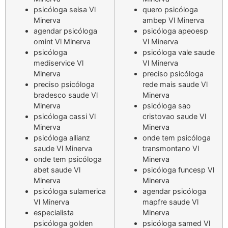
psicóloga seisa Vl
quero psicóloga
Minerva
ambep Vl Minerva
agendar psicóloga
psicóloga apeoesp
omint Vl Minerva
Vl Minerva
psicóloga
psicóloga vale saude
mediservice Vl
Vl Minerva
Minerva
preciso psicóloga
preciso psicóloga
rede mais saude Vl
bradesco saude Vl
Minerva
Minerva
psicóloga sao
psicóloga cassi Vl
cristovao saude Vl
Minerva
Minerva
psicóloga allianz
onde tem psicóloga
saude Vl Minerva
transmontano Vl
onde tem psicóloga
Minerva
abet saude Vl
psicóloga funcesp Vl
Minerva
Minerva
psicóloga sulamerica
agendar psicóloga
Vl Minerva
mapfre saude Vl
especialista
Minerva
psicóloga golden
psicóloga samed Vl