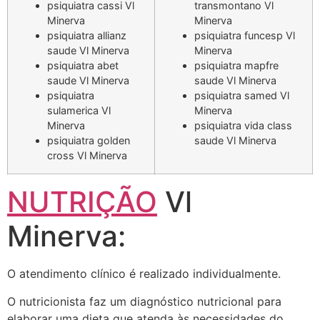
psiquiatra cassi Vl
transmontano Vl
Minerva
Minerva
psiquiatra allianz
psiquiatra funcesp Vl
saude Vl Minerva
Minerva
psiquiatra abet
psiquiatra mapfre
saude Vl Minerva
saude Vl Minerva
psiquiatra
psiquiatra samed Vl
sulamerica Vl
Minerva
Minerva
psiquiatra vida class
psiquiatra golden
saude Vl Minerva
cross Vl Minerva
NUTRIÇÃO
Vl
Minerva:
O atendimento clínico é realizado individualmente.
O nutricionista faz um diagnóstico nutricional para
elaborar uma dieta que atenda às necessidades do