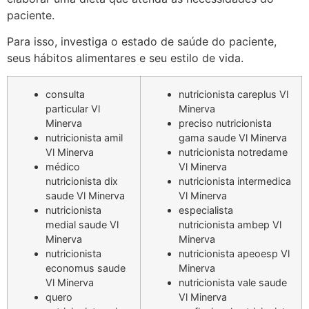
paciente.
Para isso, investiga o estado de saúde do paciente,
seus hábitos alimentares e seu estilo de vida.
consulta
nutricionista careplus Vl
particular Vl
Minerva
Minerva
preciso nutricionista
nutricionista amil
gama saude Vl Minerva
Vl Minerva
nutricionista notredame
médico
Vl Minerva
nutricionista dix
nutricionista intermedica
saude Vl Minerva
Vl Minerva
nutricionista
especialista
medial saude Vl
nutricionista ambep Vl
Minerva
Minerva
nutricionista
nutricionista apeoesp Vl
economus saude
Minerva
Vl Minerva
nutricionista vale saude
quero
Vl Minerva