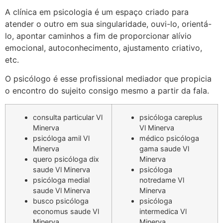
A clínica em psicologia é um espaço criado para
atender o outro em sua singularidade, ouvi-lo, orientá-
lo, apontar caminhos a fim de proporcionar alívio
emocional, autoconhecimento, ajustamento criativo,
etc.
O psicólogo é esse profissional mediador que propicia
o encontro do sujeito consigo mesmo a partir da fala.
consulta particular Vl
psicóloga careplus
Minerva
Vl Minerva
psicóloga amil Vl
médico psicóloga
Minerva
gama saude Vl
quero psicóloga dix
Minerva
saude Vl Minerva
psicóloga
psicóloga medial
notredame Vl
saude Vl Minerva
Minerva
busco psicóloga
psicóloga
economus saude Vl
intermedica Vl
Minerva
Minerva