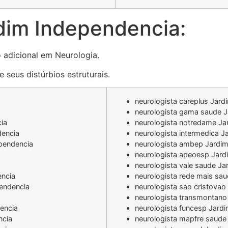
dim Independencia:
o adicional em Neurologia.
 seus distúrbios estruturais.
neurologista careplus Jar
neurologista gama saude J
ia
neurologista notredame Ja
dencia
neurologista intermedica 
pendencia
neurologista ambep Jardi
neurologista apeoesp Jard
neurologista vale saude J
encia
neurologista rede mais sa
endencia
neurologista sao cristova
neurologista transmontano
dencia
neurologista funcesp Jard
ncia
neurologista mapfre saude