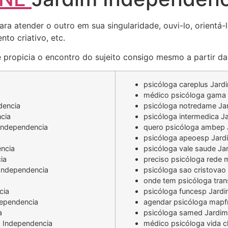
ara atender o outro em sua singularidade, ouvi-lo, orientá
to criativo, etc.
 propicia o encontro do sujeito consigo mesmo a partir da 
psicóloga careplus Jard
médico psicóloga gama 
dencia
psicóloga notredame Ja
cia
psicóloga intermedica J
Independencia
quero psicóloga ambep 
psicóloga apeoesp Jard
ncia
psicóloga vale saude Ja
ia
preciso psicóloga rede 
 Independencia
psicóloga sao cristovao
onde tem psicóloga tra
cia
psicóloga funcesp Jard
dependencia
agendar psicóloga mapf
a
psicóloga samed Jardim
m Independencia
médico psicóloga vida c