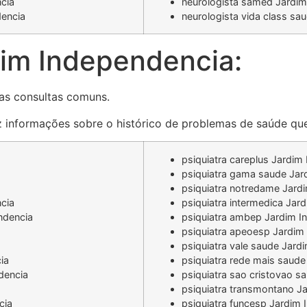
cia
neurologista samed Jardim
dencia
neurologista vida class sa
im Independencia:
as consultas comuns.
az informações sobre o histórico de problemas de saúde que
psiquiatra careplus Jardim
psiquiatra gama saude Jar
psiquiatra notredame Jard
cia
psiquiatra intermedica Jar
ndencia
psiquiatra ambep Jardim I
psiquiatra apeoesp Jardim
psiquiatra vale saude Jard
ia
psiquiatra rede mais saud
dencia
psiquiatra sao cristovao 
psiquiatra transmontano J
cia
psiquiatra funcesp Jardim