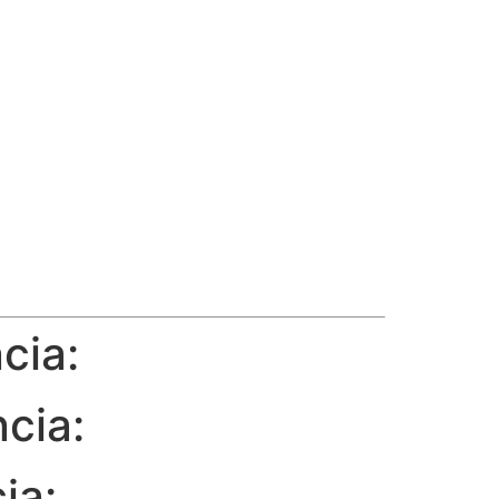
cia:
cia:
ia: