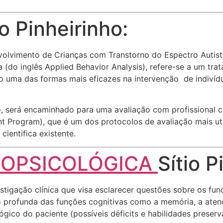
o Pinheirinho:
lvimento de Crianças com Transtorno do Espectro Autista 
(do inglês Applied Behavior Analysis), refere-se a um trat
o uma das formas mais eficazes na intervenção de indiví
co, será encaminhado para uma avaliação com profissional 
t Program), que é um dos protocolos de avaliação mais u
cientifica existente.
ROPSICOLÓGICA
Sítio P
tigação clínica que visa esclarecer questões sobre os f
ão profunda das funções cognitivas como a memória, a aten
gico do paciente (possíveis déficits e habilidades preser