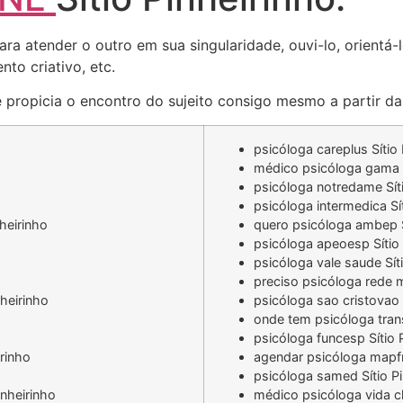
ara atender o outro em sua singularidade, ouvi-lo, orientá
to criativo, etc.
 propicia o encontro do sujeito consigo mesmo a partir da 
psicóloga careplus Sítio 
médico psicóloga gama s
psicóloga notredame Síti
psicóloga intermedica Sí
heirinho
quero psicóloga ambep S
psicóloga apeoesp Sítio 
psicóloga vale saude Sít
preciso psicóloga rede m
heirinho
psicóloga sao cristovao 
onde tem psicóloga tran
psicóloga funcesp Sítio 
rinho
agendar psicóloga mapfr
psicóloga samed Sítio Pi
inheirinho
médico psicóloga vida cl