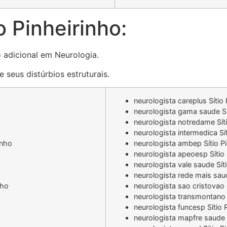
o Pinheirinho:
o adicional em Neurologia.
 seus distúrbios estruturais.
neurologista careplus Sítio 
neurologista gama saude Sí
neurologista notredame Síti
neurologista intermedica Sít
inho
neurologista ambep Sítio Pi
neurologista apeoesp Sítio 
neurologista vale saude Sít
neurologista rede mais saud
nho
neurologista sao cristovao 
neurologista transmontano S
neurologista funcesp Sítio 
neurologista mapfre saude S