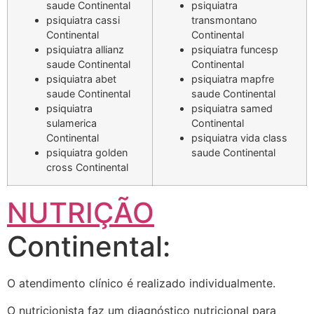
saude Continental
psiquiatra
psiquiatra cassi
transmontano
Continental
Continental
psiquiatra allianz
psiquiatra funcesp
saude Continental
Continental
psiquiatra abet
psiquiatra mapfre
saude Continental
saude Continental
psiquiatra
psiquiatra samed
sulamerica
Continental
Continental
psiquiatra vida class
psiquiatra golden
saude Continental
cross Continental
NUTRIÇÃO
Continental:
O atendimento clínico é realizado individualmente.
O nutricionista faz um diagnóstico nutricional para