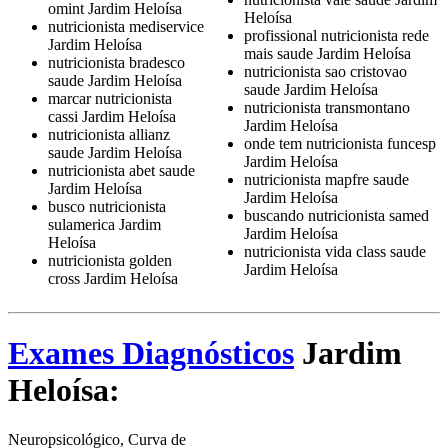
omint Jardim Heloísa
Heloísa
nutricionista mediservice
profissional nutricionista rede
Jardim Heloísa
mais saude Jardim Heloísa
nutricionista bradesco
nutricionista sao cristovao
saude Jardim Heloísa
saude Jardim Heloísa
marcar nutricionista
nutricionista transmontano
cassi Jardim Heloísa
Jardim Heloísa
nutricionista allianz
onde tem nutricionista funcesp
saude Jardim Heloísa
Jardim Heloísa
nutricionista abet saude
nutricionista mapfre saude
Jardim Heloísa
Jardim Heloísa
busco nutricionista
buscando nutricionista samed
sulamerica Jardim
Jardim Heloísa
Heloísa
nutricionista vida class saude
nutricionista golden
Jardim Heloísa
cross Jardim Heloísa
Exames Diagnósticos
Jardim
Heloísa:
Neuropsicológico, Curva de