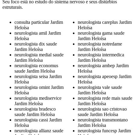
Seu foco está no estudo do sistema nervoso e seus distúrbios
estruturais.
consulta particular Jardim
neurologista careplus Jardim
Heloísa
Heloísa
neurologista amil Jardim
neurologista gama saude
Heloísa
Jardim Heloísa
neurologista dix saude
neurologista notredame
Jardim Heloísa
Jardim Heloísa
neurologista medial saude
neurologista intermedica
Jardim Heloísa
Jardim Heloísa
neurologista economus
neurologista ambep Jardim
saude Jardim Heloísa
Heloísa
neurologista seisa Jardim
neurologista apeoesp Jardim
Heloísa
Heloísa
neurologista omint Jardim
neurologista vale saude
Heloísa
Jardim Heloísa
neurologista mediservice
neurologista rede mais saude
Jardim Heloísa
Jardim Heloísa
neurologista bradesco
neurologista sao cristovao
saude Jardim Heloísa
saude Jardim Heloísa
neurologista cassi Jardim
neurologista transmontano
Heloísa
Jardim Heloísa
neurologista allianz saude
neurologista funcesp Jardim