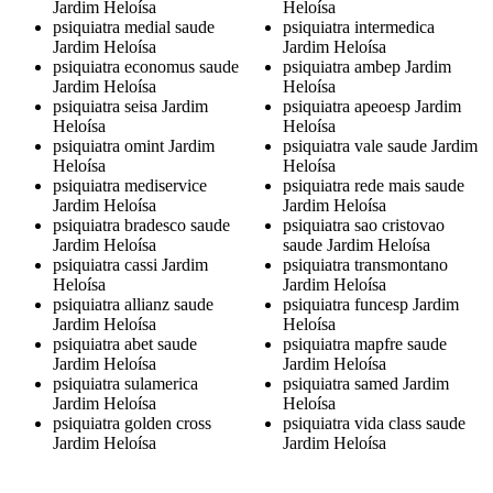
Jardim Heloísa
Heloísa
psiquiatra medial saude
psiquiatra intermedica
Jardim Heloísa
Jardim Heloísa
psiquiatra economus saude
psiquiatra ambep Jardim
Jardim Heloísa
Heloísa
psiquiatra seisa Jardim
psiquiatra apeoesp Jardim
Heloísa
Heloísa
psiquiatra omint Jardim
psiquiatra vale saude Jardim
Heloísa
Heloísa
psiquiatra mediservice
psiquiatra rede mais saude
Jardim Heloísa
Jardim Heloísa
psiquiatra bradesco saude
psiquiatra sao cristovao
Jardim Heloísa
saude Jardim Heloísa
psiquiatra cassi Jardim
psiquiatra transmontano
Heloísa
Jardim Heloísa
psiquiatra allianz saude
psiquiatra funcesp Jardim
Jardim Heloísa
Heloísa
psiquiatra abet saude
psiquiatra mapfre saude
Jardim Heloísa
Jardim Heloísa
psiquiatra sulamerica
psiquiatra samed Jardim
Jardim Heloísa
Heloísa
psiquiatra golden cross
psiquiatra vida class saude
Jardim Heloísa
Jardim Heloísa