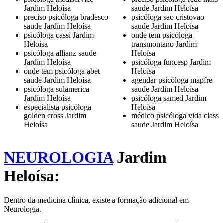
Jardim Heloísa
saude Jardim Heloísa
preciso psicóloga bradesco
psicóloga sao cristovao
saude Jardim Heloísa
saude Jardim Heloísa
psicóloga cassi Jardim
onde tem psicóloga
Heloísa
transmontano Jardim
psicóloga allianz saude
Heloísa
Jardim Heloísa
psicóloga funcesp Jardim
onde tem psicóloga abet
Heloísa
saude Jardim Heloísa
agendar psicóloga mapfre
psicóloga sulamerica
saude Jardim Heloísa
Jardim Heloísa
psicóloga samed Jardim
especialista psicóloga
Heloísa
golden cross Jardim
médico psicóloga vida class
Heloísa
saude Jardim Heloísa
NEUROLOGIA
Jardim
Heloísa:
Dentro da medicina clínica, existe a formação adicional em
Neurologia.