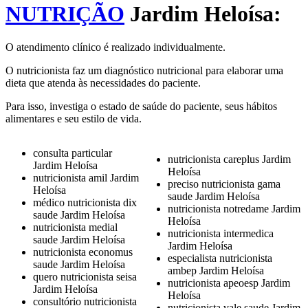
NUTRIÇÃO
Jardim Heloísa:
O atendimento clínico é realizado individualmente.
O nutricionista faz um diagnóstico nutricional para elaborar uma
dieta que atenda às necessidades do paciente.
Para isso, investiga o estado de saúde do paciente, seus hábitos
alimentares e seu estilo de vida.
consulta particular
nutricionista careplus Jardim
Jardim Heloísa
Heloísa
nutricionista amil Jardim
preciso nutricionista gama
Heloísa
saude Jardim Heloísa
médico nutricionista dix
nutricionista notredame Jardim
saude Jardim Heloísa
Heloísa
nutricionista medial
nutricionista intermedica
saude Jardim Heloísa
Jardim Heloísa
nutricionista economus
especialista nutricionista
saude Jardim Heloísa
ambep Jardim Heloísa
quero nutricionista seisa
nutricionista apeoesp Jardim
Jardim Heloísa
Heloísa
consultório nutricionista
nutricionista vale saude Jardim