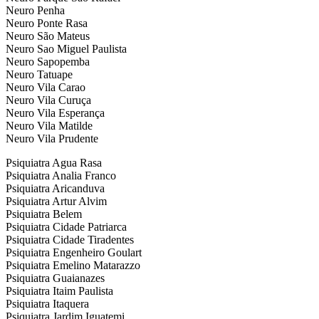
Neuro Penha
Neuro Ponte Rasa
Neuro São Mateus
Neuro Sao Miguel Paulista
Neuro Sapopemba
Neuro Tatuape
Neuro Vila Carao
Neuro Vila Curuça
Neuro Vila Esperança
Neuro Vila Matilde
Neuro Vila Prudente
Psiquiatra Agua Rasa
Psiquiatra Analia Franco
Psiquiatra Aricanduva
Psiquiatra Artur Alvim
Psiquiatra Belem
Psiquiatra Cidade Patriarca
Psiquiatra Cidade Tiradentes
Psiquiatra Engenheiro Goulart
Psiquiatra Emelino Matarazzo
Psiquiatra Guaianazes
Psiquiatra Itaim Paulista
Psiquiatra Itaquera
Psiquiatra Jardim Iguatemi