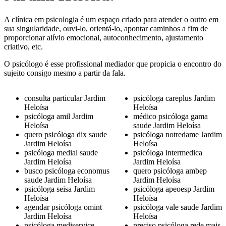
A clínica em psicologia é um espaço criado para atender o outro em
sua singularidade, ouvi-lo, orientá-lo, apontar caminhos a fim de
proporcionar alívio emocional, autoconhecimento, ajustamento
criativo, etc.
O psicólogo é esse profissional mediador que propicia o encontro do
sujeito consigo mesmo a partir da fala.
consulta particular Jardim
psicóloga careplus Jardim
Heloísa
Heloísa
psicóloga amil Jardim
médico psicóloga gama
Heloísa
saude Jardim Heloísa
quero psicóloga dix saude
psicóloga notredame Jardim
Jardim Heloísa
Heloísa
psicóloga medial saude
psicóloga intermedica
Jardim Heloísa
Jardim Heloísa
busco psicóloga economus
quero psicóloga ambep
saude Jardim Heloísa
Jardim Heloísa
psicóloga seisa Jardim
psicóloga apeoesp Jardim
Heloísa
Heloísa
agendar psicóloga omint
psicóloga vale saude Jardim
Jardim Heloísa
Heloísa
psicóloga mediservice
preciso psicóloga rede mais