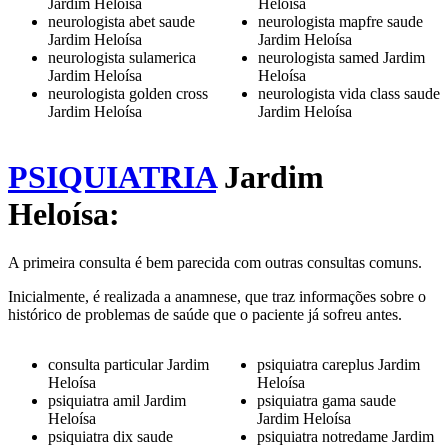
Jardim Heloísa
Heloísa
neurologista abet saude
neurologista mapfre saude
Jardim Heloísa
Jardim Heloísa
neurologista sulamerica
neurologista samed Jardim
Jardim Heloísa
Heloísa
neurologista golden cross
neurologista vida class saude
Jardim Heloísa
Jardim Heloísa
PSIQUIATRIA
Jardim
Heloísa:
A primeira consulta é bem parecida com outras consultas comuns.
Inicialmente, é realizada a anamnese, que traz informações sobre o
histórico de problemas de saúde que o paciente já sofreu antes.
consulta particular Jardim
psiquiatra careplus Jardim
Heloísa
Heloísa
psiquiatra amil Jardim
psiquiatra gama saude
Heloísa
Jardim Heloísa
psiquiatra dix saude
psiquiatra notredame Jardim