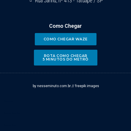
Rua Jarinú, nº 413 - Tatuapé / SP
Como Chegar
COMO CHEGAR WAZE
ROTA COMO CHEGAR
5 MINUTOS DO METRÔ
by nesseminuto.com.br // freepik images
Centro
Zona Norte
Zona Sul