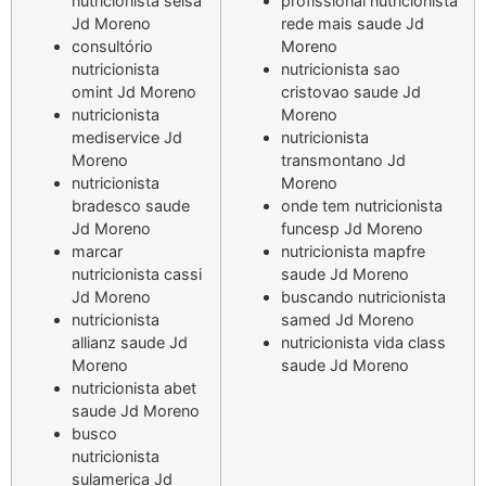
nutricionista seisa
profissional nutricionista
Jd Moreno
rede mais saude Jd
consultório
Moreno
nutricionista
nutricionista sao
omint Jd Moreno
cristovao saude Jd
nutricionista
Moreno
mediservice Jd
nutricionista
Moreno
transmontano Jd
nutricionista
Moreno
bradesco saude
onde tem nutricionista
Jd Moreno
funcesp Jd Moreno
marcar
nutricionista mapfre
nutricionista cassi
saude Jd Moreno
Jd Moreno
buscando nutricionista
nutricionista
samed Jd Moreno
allianz saude Jd
nutricionista vida class
Moreno
saude Jd Moreno
nutricionista abet
saude Jd Moreno
busco
nutricionista
sulamerica Jd