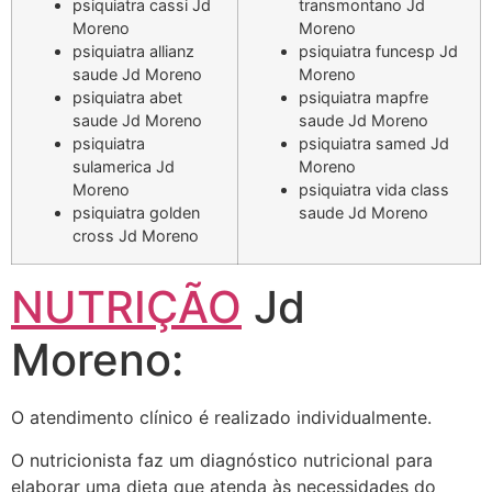
psiquiatra cassi Jd
transmontano Jd
Moreno
Moreno
psiquiatra allianz
psiquiatra funcesp Jd
saude Jd Moreno
Moreno
psiquiatra abet
psiquiatra mapfre
saude Jd Moreno
saude Jd Moreno
psiquiatra
psiquiatra samed Jd
sulamerica Jd
Moreno
Moreno
psiquiatra vida class
psiquiatra golden
saude Jd Moreno
cross Jd Moreno
NUTRIÇÃO
Jd
Moreno:
O atendimento clínico é realizado individualmente.
O nutricionista faz um diagnóstico nutricional para
elaborar uma dieta que atenda às necessidades do