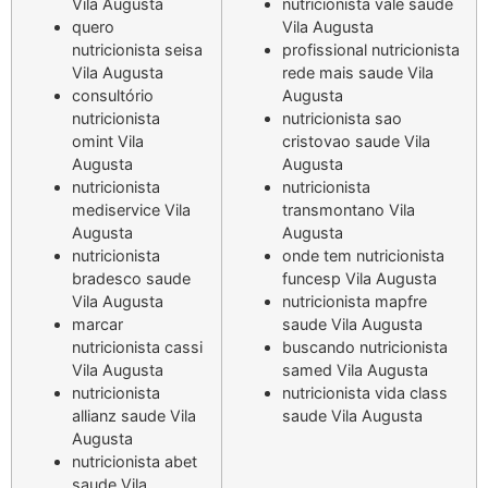
Vila Augusta
nutricionista vale saude
quero
Vila Augusta
nutricionista seisa
profissional nutricionista
Vila Augusta
rede mais saude Vila
consultório
Augusta
nutricionista
nutricionista sao
omint Vila
cristovao saude Vila
Augusta
Augusta
nutricionista
nutricionista
mediservice Vila
transmontano Vila
Augusta
Augusta
nutricionista
onde tem nutricionista
bradesco saude
funcesp Vila Augusta
Vila Augusta
nutricionista mapfre
marcar
saude Vila Augusta
nutricionista cassi
buscando nutricionista
Vila Augusta
samed Vila Augusta
nutricionista
nutricionista vida class
allianz saude Vila
saude Vila Augusta
Augusta
nutricionista abet
saude Vila