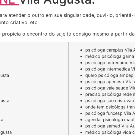
ara atender o outro em sua singularidade, ouvi-lo, orientá
to criativo, etc.
 propicia o encontro do sujeito consigo mesmo a partir da 
psicóloga careplus Vila
médico psicóloga gama 
psicóloga notredame Vi
psicóloga intermedica V
gusta
quero psicóloga ambep 
psicóloga apeoesp Vila
psicóloga vale saude Vi
preciso psicóloga rede 
gusta
psicóloga sao cristovao
onde tem psicóloga tra
psicóloga funcesp Vila 
ta
agendar psicóloga mapf
psicóloga samed Vila A
ugusta
médico psicóloga vida c