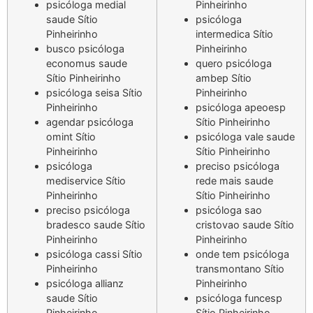
psicóloga medial
Pinheirinho
saude Sítio
psicóloga
Pinheirinho
intermedica Sítio
busco psicóloga
Pinheirinho
economus saude
quero psicóloga
Sítio Pinheirinho
ambep Sítio
psicóloga seisa Sítio
Pinheirinho
Pinheirinho
psicóloga apeoesp
agendar psicóloga
Sítio Pinheirinho
omint Sítio
psicóloga vale saude
Pinheirinho
Sítio Pinheirinho
psicóloga
preciso psicóloga
mediservice Sítio
rede mais saude
Pinheirinho
Sítio Pinheirinho
preciso psicóloga
psicóloga sao
bradesco saude Sítio
cristovao saude Sítio
Pinheirinho
Pinheirinho
psicóloga cassi Sítio
onde tem psicóloga
Pinheirinho
transmontano Sítio
psicóloga allianz
Pinheirinho
saude Sítio
psicóloga funcesp
Pinheirinho
Sítio Pinheirinho