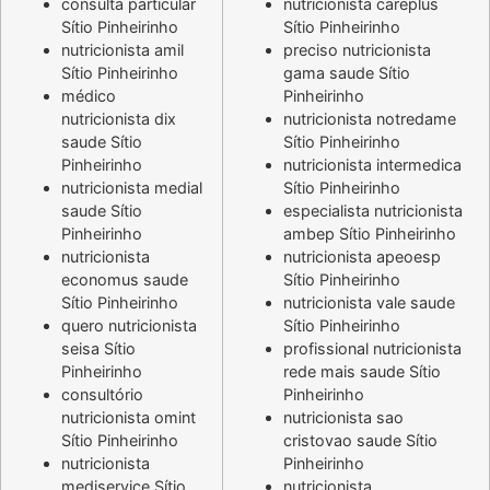
consulta particular
nutricionista careplus
Sítio Pinheirinho
Sítio Pinheirinho
nutricionista amil
preciso nutricionista
Sítio Pinheirinho
gama saude Sítio
médico
Pinheirinho
nutricionista dix
nutricionista notredame
saude Sítio
Sítio Pinheirinho
Pinheirinho
nutricionista intermedica
nutricionista medial
Sítio Pinheirinho
saude Sítio
especialista nutricionista
Pinheirinho
ambep Sítio Pinheirinho
nutricionista
nutricionista apeoesp
economus saude
Sítio Pinheirinho
Sítio Pinheirinho
nutricionista vale saude
quero nutricionista
Sítio Pinheirinho
seisa Sítio
profissional nutricionista
Pinheirinho
rede mais saude Sítio
consultório
Pinheirinho
nutricionista omint
nutricionista sao
Sítio Pinheirinho
cristovao saude Sítio
nutricionista
Pinheirinho
mediservice Sítio
nutricionista