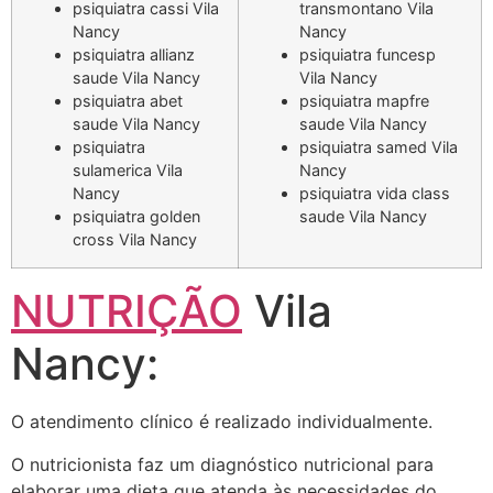
psiquiatra cassi Vila
transmontano Vila
Nancy
Nancy
psiquiatra allianz
psiquiatra funcesp
saude Vila Nancy
Vila Nancy
psiquiatra abet
psiquiatra mapfre
saude Vila Nancy
saude Vila Nancy
psiquiatra
psiquiatra samed Vila
sulamerica Vila
Nancy
Nancy
psiquiatra vida class
psiquiatra golden
saude Vila Nancy
cross Vila Nancy
NUTRIÇÃO
Vila
Nancy:
O atendimento clínico é realizado individualmente.
O nutricionista faz um diagnóstico nutricional para
elaborar uma dieta que atenda às necessidades do