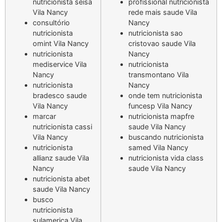
nutricionista seisa
profissional nutricionista
Vila Nancy
rede mais saude Vila
consultório
Nancy
nutricionista
nutricionista sao
omint Vila Nancy
cristovao saude Vila
nutricionista
Nancy
mediservice Vila
nutricionista
Nancy
transmontano Vila
nutricionista
Nancy
bradesco saude
onde tem nutricionista
Vila Nancy
funcesp Vila Nancy
marcar
nutricionista mapfre
nutricionista cassi
saude Vila Nancy
Vila Nancy
buscando nutricionista
nutricionista
samed Vila Nancy
allianz saude Vila
nutricionista vida class
Nancy
saude Vila Nancy
nutricionista abet
saude Vila Nancy
busco
nutricionista
sulamerica Vila