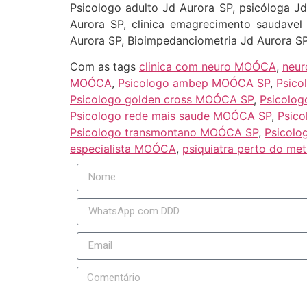
Psicologo adulto Jd Aurora SP, psicóloga Jd 
Aurora SP, clinica emagrecimento saudavel
Aurora SP, Bioimpedanciometria Jd Aurora SP
Com as tags
clinica com neuro MOÓCA
,
neur
MOÓCA
,
Psicologo ambep MOÓCA SP
,
Psic
Psicologo golden cross MOÓCA SP
,
Psicolo
Psicologo rede mais saude MOÓCA SP
,
Psic
Psicologo transmontano MOÓCA SP
,
Psicolo
especialista MOÓCA
,
psiquiatra perto do m