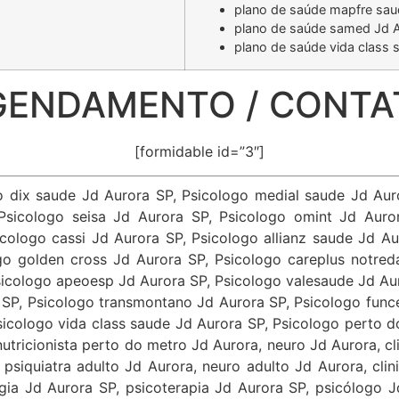
plano de saúde mapfre sau
plano de saúde samed Jd 
plano de saúde vida class 
GENDAMENTO / CONTA
[formidable id=”3″]
go dix saude Jd Aurora SP, Psicologo medial saude Jd Au
sicologo seisa Jd Aurora SP, Psicologo omint Jd Auror
cologo cassi Jd Aurora SP, Psicologo allianz saude Jd Au
go golden cross Jd Aurora SP, Psicologo careplus notre
icologo apeoesp Jd Aurora SP, Psicologo valesaude Jd Au
 SP, Psicologo transmontano Jd Aurora SP, Psicologo fun
icologo vida class saude Jd Aurora SP, Psicologo perto d
utricionista perto do metro Jd Aurora, neuro Jd Aurora, cl
, psiquiatra adulto Jd Aurora, neuro adulto Jd Aurora, cl
gia Jd Aurora SP, psicoterapia Jd Aurora SP, psicólogo J