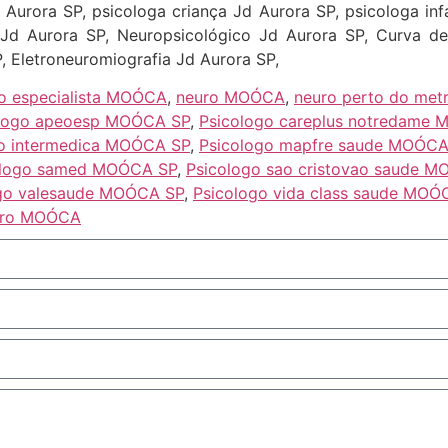
Aurora SP, psicologa criança Jd Aurora SP, psicologa inf
 Jd Aurora SP, Neuropsicológico Jd Aurora SP, Curva d
, Eletroneuromiografia Jd Aurora SP,
o especialista MOÓCA
,
neuro MOÓCA
,
neuro perto do me
ologo apeoesp MOÓCA SP
,
Psicologo careplus notredame
go intermedica MOÓCA SP
,
Psicologo mapfre saude MOÓCA
ologo samed MOÓCA SP
,
Psicologo sao cristovao saude 
go valesaude MOÓCA SP
,
Psicologo vida class saude MOÓ
etro MOÓCA