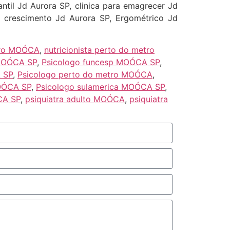
antil Jd Aurora SP, clinica para emagrecer Jd
e crescimento Jd Aurora SP, Ergométrico Jd
tro MOÓCA
,
nutricionista perto do metro
 MOÓCA SP
,
Psicologo funcesp MOÓCA SP
,
 SP
,
Psicologo perto do metro MOÓCA
,
MOÓCA SP
,
Psicologo sulamerica MOÓCA SP
,
CA SP
,
psiquiatra adulto MOÓCA
,
psiquiatra