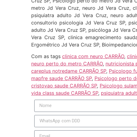
Cruz SP, Psicologo perto do metro Jd Vera Cr
metro Jd Vera Cruz, neuro Jd Vera Cruz, cli
psiquiatra adulto Jd Vera Cruz, neuro adu
consultorio psicologia Jd Vera Cruz SP, psi
adulto Jd Vera Cruz SP, psicóloga Jd Vera Cr
Vera Cruz SP, clinica emagrecimento saud
Ergométrico Jd Vera Cruz SP, Bioimpedanciom
Com as tags
clinica com neuro CARRÃO
,
cli
neuro perto do metro CARRÃO
,
nutricionist
careplus notredame CARRÃO SP
,
Psicologo 
mapfre saude CARRÃO SP
,
Psicologo perto 
cristovao saude CARRÃO SP
,
Psicologo sula
vida class saude CARRÃO SP
,
psiquiatra adu