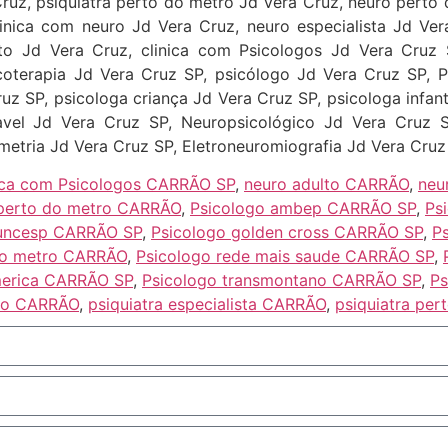
uz, psiquiatra perto do metro Jd Vera Cruz, neuro perto 
nica com neuro Jd Vera Cruz, neuro especialista Jd Vera
lto Jd Vera Cruz, clinica com Psicologos Jd Vera Cruz 
coterapia Jd Vera Cruz SP, psicólogo Jd Vera Cruz SP, P
uz SP, psicologa criança Jd Vera Cruz SP, psicologa infant
avel Jd Vera Cruz SP, Neuropsicológico Jd Vera Cruz 
etria Jd Vera Cruz SP, Eletroneuromiografia Jd Vera Cruz
nica com Psicologos CARRÃO SP
,
neuro adulto CARRÃO
,
neu
a perto do metro CARRÃO
,
Psicologo ambep CARRÃO SP
,
Ps
funcesp CARRÃO SP
,
Psicologo golden cross CARRÃO SP
,
P
do metro CARRÃO
,
Psicologo rede mais saude CARRÃO SP
,
merica CARRÃO SP
,
Psicologo transmontano CARRÃO SP
,
Ps
lto CARRÃO
,
psiquiatra especialista CARRÃO
,
psiquiatra pe