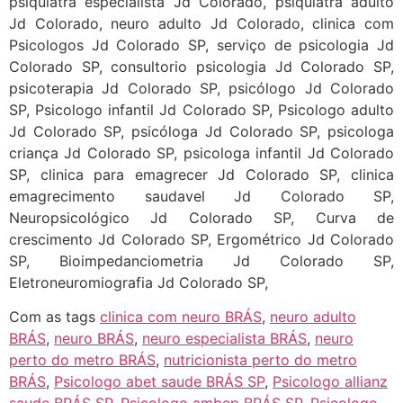
psiquiatra especialista Jd Colorado, psiquiatra adulto
Jd Colorado, neuro adulto Jd Colorado, clinica com
Psicologos Jd Colorado SP, serviço de psicologia Jd
Colorado SP, consultorio psicologia Jd Colorado SP,
psicoterapia Jd Colorado SP, psicólogo Jd Colorado
SP, Psicologo infantil Jd Colorado SP, Psicologo adulto
Jd Colorado SP, psicóloga Jd Colorado SP, psicologa
criança Jd Colorado SP, psicologa infantil Jd Colorado
SP, clinica para emagrecer Jd Colorado SP, clinica
emagrecimento saudavel Jd Colorado SP,
Neuropsicológico Jd Colorado SP, Curva de
crescimento Jd Colorado SP, Ergométrico Jd Colorado
SP, Bioimpedanciometria Jd Colorado SP,
Eletroneuromiografia Jd Colorado SP,
Com as tags
clinica com neuro BRÁS
,
neuro adulto
BRÁS
,
neuro BRÁS
,
neuro especialista BRÁS
,
neuro
perto do metro BRÁS
,
nutricionista perto do metro
BRÁS
,
Psicologo abet saude BRÁS SP
,
Psicologo allianz
saude BRÁS SP
,
Psicologo ambep BRÁS SP
,
Psicologo