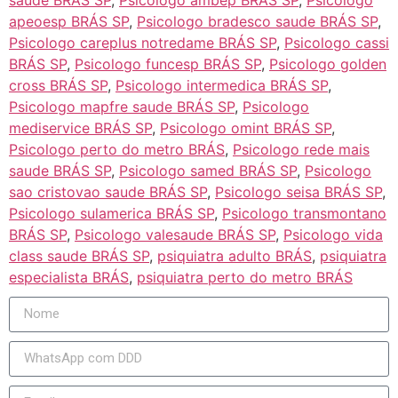
apeoesp BRÁS SP
,
Psicologo bradesco saude BRÁS SP
,
Psicologo careplus notredame BRÁS SP
,
Psicologo cassi
BRÁS SP
,
Psicologo funcesp BRÁS SP
,
Psicologo golden
cross BRÁS SP
,
Psicologo intermedica BRÁS SP
,
Psicologo mapfre saude BRÁS SP
,
Psicologo
mediservice BRÁS SP
,
Psicologo omint BRÁS SP
,
Psicologo perto do metro BRÁS
,
Psicologo rede mais
saude BRÁS SP
,
Psicologo samed BRÁS SP
,
Psicologo
sao cristovao saude BRÁS SP
,
Psicologo seisa BRÁS SP
,
Psicologo sulamerica BRÁS SP
,
Psicologo transmontano
BRÁS SP
,
Psicologo valesaude BRÁS SP
,
Psicologo vida
class saude BRÁS SP
,
psiquiatra adulto BRÁS
,
psiquiatra
especialista BRÁS
,
psiquiatra perto do metro BRÁS