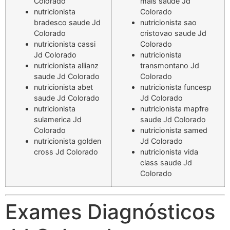
Colorado
mais saude Jd
nutricionista
Colorado
bradesco saude Jd
nutricionista sao
Colorado
cristovao saude Jd
nutricionista cassi
Colorado
Jd Colorado
nutricionista
nutricionista allianz
transmontano Jd
saude Jd Colorado
Colorado
nutricionista abet
nutricionista funcesp
saude Jd Colorado
Jd Colorado
nutricionista
nutricionista mapfre
sulamerica Jd
saude Jd Colorado
Colorado
nutricionista samed
nutricionista golden
Jd Colorado
cross Jd Colorado
nutricionista vida
class saude Jd
Colorado
Exames Diagnósticos