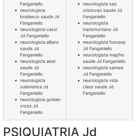
Fanganiello
neurologista sao
neurologista
cristovao saude Jd
bradesco saude Jd
Fanganiello
Fanganiello
neurologista
neurologista cassi
transmontano Jd
Jd Fanganiello
Fanganiello
neurologista allianz
neurologista funcesp
saude Jd
Jd Fanganiello
Fanganiello
neurologista mapfre
neurologista abet
saude Jd Fanganiello
saude Jd
neurologista samed
Fanganiello
Jd Fanganiello
neurologista
neurologista vida
sulamerica Jd
class saude Jd
Fanganiello
Fanganiello
neurologista golden
cross Jd
Fanganiello
PSIQUIATRIA Jd