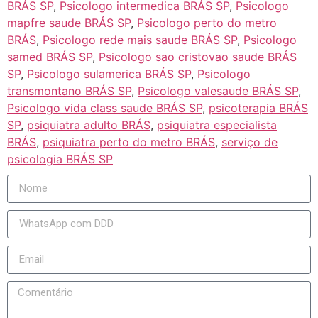
BRÁS SP
,
Psicologo intermedica BRÁS SP
,
Psicologo
mapfre saude BRÁS SP
,
Psicologo perto do metro
BRÁS
,
Psicologo rede mais saude BRÁS SP
,
Psicologo
samed BRÁS SP
,
Psicologo sao cristovao saude BRÁS
SP
,
Psicologo sulamerica BRÁS SP
,
Psicologo
transmontano BRÁS SP
,
Psicologo valesaude BRÁS SP
,
Psicologo vida class saude BRÁS SP
,
psicoterapia BRÁS
SP
,
psiquiatra adulto BRÁS
,
psiquiatra especialista
BRÁS
,
psiquiatra perto do metro BRÁS
,
serviço de
psicologia BRÁS SP