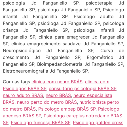
psicologia Jd Fanganiello SP, psicoterapia Jd
Fanganiello SP, psicólogo Jd Fanganiello SP, Psicologo
infantil Jd Fanganiello SP, Psicologo adulto Jd
Fanganiello SP, psicóloga Jd Fanganiello SP, psicologa
criança Jd Fanganiello SP, psicologa infantil Jd
Fanganiello SP, clinica para emagrecer Jd Fanganiello
SP, clinica emagrecimento saudavel Jd Fanganiello SP,
Neuropsicológico Jd Fanganiello SP, Curva de
crescimento Jd Fanganiello SP, Ergométrico Jd
Fanganiello SP, Bioimpedanciometria Jd Fanganiello SP,
Eletroneuromiografia Jd Fanganiello SP,
Com as tags
clinica com neuro BRÁS
,
clinica com
Psicologos BRÁS SP
,
consultorio psicologia BRÁS SP
,
neuro adulto BRÁS
,
neuro BRÁS
,
neuro especialista
BRÁS
,
neuro perto do metro BRÁS
,
nutricionista perto
do metro BRÁS
,
Psicologo ambep BRÁS SP
,
Psicologo
apeoesp BRÁS SP
,
Psicologo careplus notredame BRÁS
SP
,
Psicologo funcesp BRÁS SP
,
Psicologo golden cross