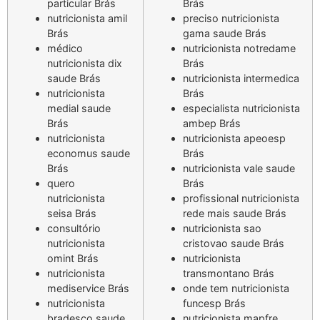
particular Brás
Brás
nutricionista amil
preciso nutricionista
Brás
gama saude Brás
médico
nutricionista notredame
nutricionista dix
Brás
saude Brás
nutricionista intermedica
nutricionista
Brás
medial saude
especialista nutricionista
Brás
ambep Brás
nutricionista
nutricionista apeoesp
economus saude
Brás
Brás
nutricionista vale saude
quero
Brás
nutricionista
profissional nutricionista
seisa Brás
rede mais saude Brás
consultório
nutricionista sao
nutricionista
cristovao saude Brás
omint Brás
nutricionista
nutricionista
transmontano Brás
mediservice Brás
onde tem nutricionista
nutricionista
funcesp Brás
bradesco saude
nutricionista mapfre