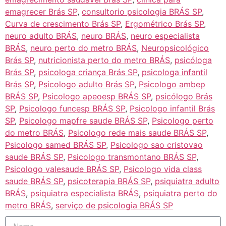
emagrecer Brás SP
,
consultorio psicologia BRÁS SP
,
Curva de crescimento Brás SP
,
Ergométrico Brás SP
,
neuro adulto BRÁS
,
neuro BRÁS
,
neuro especialista
BRÁS
,
neuro perto do metro BRÁS
,
Neuropsicológico
Brás SP
,
nutricionista perto do metro BRÁS
,
psicóloga
Brás SP
,
psicologa criança Brás SP
,
psicologa infantil
Brás SP
,
Psicologo adulto Brás SP
,
Psicologo ambep
BRÁS SP
,
Psicologo apeoesp BRÁS SP
,
psicólogo Brás
SP
,
Psicologo funcesp BRÁS SP
,
Psicologo infantil Brás
SP
,
Psicologo mapfre saude BRÁS SP
,
Psicologo perto
do metro BRÁS
,
Psicologo rede mais saude BRÁS SP
,
Psicologo samed BRÁS SP
,
Psicologo sao cristovao
saude BRÁS SP
,
Psicologo transmontano BRÁS SP
,
Psicologo valesaude BRÁS SP
,
Psicologo vida class
saude BRÁS SP
,
psicoterapia BRÁS SP
,
psiquiatra adulto
BRÁS
,
psiquiatra especialista BRÁS
,
psiquiatra perto do
metro BRÁS
,
serviço de psicologia BRÁS SP