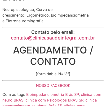
Neuropsicológico, Curva de
crescimento, Ergométrico, Bioimpedanciometria
e Eletroneuromiografia.
Contato pelo email:
contato@clinicasaudeintegral.com.br
AGENDAMENTO /
CONTATO
[formidable id=”3″]
NOSSO FACEBOOK
Com as tags
Bioimpedanciometria Brás SP
,
clinica com
neuro BRÁS
,
clinica com Psicologos BRÁS SP
,
clinica
emagrecimento saudavel Brás SP
,
clinica para