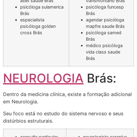
abet saude Brás
transmontano Brás
psicóloga sulamerica
psicóloga funcesp
Brás
Brás
especialista
agendar psicóloga
psicóloga golden
mapfre saude Brás
cross Brás
psicóloga samed
Brás
médico psicóloga
vida class saude
Brás
NEUROLOGIA
Brás:
Dentro da medicina clínica, existe a formação adicional
em Neurologia.
Seu foco está no estudo do sistema nervoso e seus
distúrbios estruturais.
consulta particular
neurologista careplus